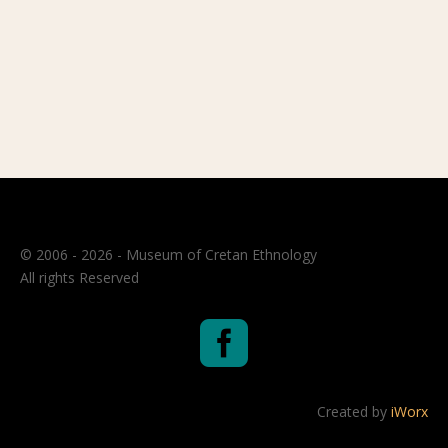
© 2006 - 2026 - Museum of Cretan Ethnology
All rights Reserved

Created by
iWorx