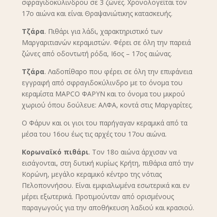
σφραγιδοκύλινδρου σε 3 ζώνες. Χρονολογείται τον
17ο αιώνα και είναι Θραψανιώτικης κατασκευής.
Τζάρα
. Πιθάρι για λάδι, χαρακτηριστικό των
Μαργαριτιανών κεραμιστών. Φέρει σε όλη την παρειά
ζώνες από οδοντωτή ρόδα, Ι6ος – 17ος αιώνας.
Τζάρα
. Λαδοπίθαρο που φέρει σε όλη την επιφάνεια
εγγραφή από σφραγιδοκύλινδρο με το όνομα του
κεραμίστα ΜΑΡCΟ ΦΑΡΥΝ και το όνομα του μικρού
χωριού όπου δούλευε: ΑΛΦΑ, κοντά στις Μαργαρίτες.
Ο Φάρυν και οι γιοι του παρήγαγαν κεραμικά από τα
μέσα του 16ου έως τις αρχές του 17ου αιώνα.
Κορωναϊκό πιθάρι
. Τον 18ο αιώνα άρχισαν να
εισάγονται, στη δυτική κυρίως Κρήτη, πιθάρια από την
Κορώνη, μεγάλο κεραμικό κέντρο της νότιας
Πελοποννήσου. Είναι εμφιαλωμένα εσωτερικά και εν
μέρει εξωτερικά. Προτιμούνταν από ορισμένους
παραγωγούς για την αποθήκευση λαδιού και κρασιού.