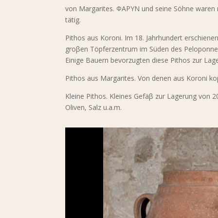
von Margarites. ΦΑΡΥΝ und seine Söhne waren mi
tätig.
Pithos aus Koroni. Im 18. Jahrhundert erschiene
groβen Töpferzentrum im Süden des Peloponnes.
Einige Bauern bevorzugten diese Pithos zur Lag
Pithos aus Margarites. Von denen aus Koroni ko
Kleine Pithos. Kleines Gefäβ zur Lagerung von 20
Oliven, Salz u.a.m.