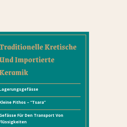
Traditionelle Kretische
Und Importierte
Keramik
Lagerungsgefässe
Kleine Pithos – “Tsara”
Gefässe Für Den Transport Von
Flüssigkeiten