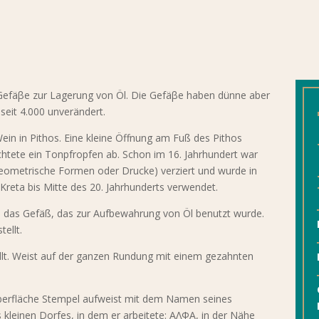
 Gefäβe zur Lagerung von Öl. Die Gefäβe haben dünne aber
seit 4.000 unverändert.
ein in Pithos. Eine kleine Öffnung am Fuß des Pithos
chtete ein Tonpfropfen ab. Schon im 16. Jahrhundert war
(geometrische Formen oder Drucke) verziert und wurde in
Kreta bis Mitte des 20. Jahrhunderts verwendet.
n das Gefäß, das zur Aufbewahrung von Öl benutzt wurde.
ellt.
tellt. Weist auf der ganzen Rundung mit einem gezahnten
Oberfläche Stempel aufweist mit dem Namen seines
einen Dorfes, in dem er arbeitete: ΑΛΦΑ, in der Nähe