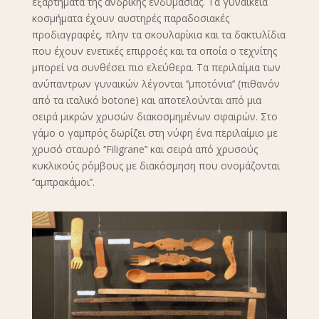
εξαρτήματα της ανδρικής ενδυμασίας. Τα γυναικεία
κοσμήματα έχουν αυστηρές παραδοσιακές
προδιαγραφές, πλην τα σκουλαρίκια και τα δακτυλίδια
που έχουν ενετικές επιρροές και τα οποία ο τεχνίτης
μπορεί να συνθέσει πιο ελεύθερα. Τα περιλαίμια των
ανύπαντρων γυναικών λέγονται ‘’μποτόνια’’ (πιθανόν
από τα ιταλικό botone) και αποτελούνται από μια
σειρά μικρών χρυσών διακοσμημένων σφαιρών. Στο
γάμο ο γαμπρός δωρίζει στη νύφη ένα περιλαίμιο με
χρυσό σταυρό ‘’Filigrane’’ και σειρά από χρυσούς
κυκλικούς ρόμβους με διακόσμηση που ονομάζονται
‘’αμπρακάμοι’’.