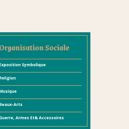
Organisation Sociale
Exposition Symbolique
Religion
Μusique
Beaux-Arts
Guerre, Armes Et& Accessoires