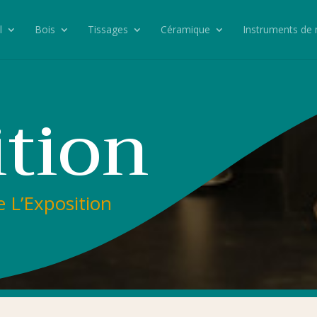
l
Bois
Tissages
Céramique
Instruments de
ition
e L’Exposition