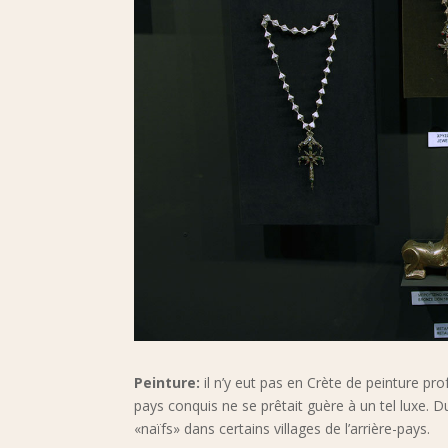
Peinture:
il n’y eut pas en Crète de peinture p
pays conquis ne se prêtait guère à un tel luxe. 
«naïfs» dans certains villages de l’arrière-pays.