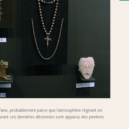
rofane, probablement parce que l’atmosphère régnant en
Durant ces dernières décennies sont apparus des peintres