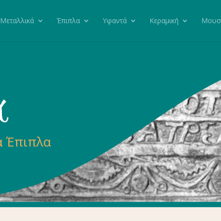
Μεταλλικά
Έπιπλα
Υφαντά
Κεραμική
Μουσ
α
ά Έπιπλα