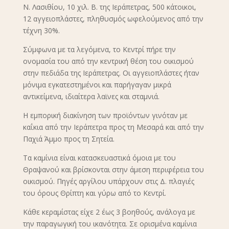
Ν. Λασιθίου, 10 χιλ. Β. της Ιεράπετρας, 500 κάτοικοι,
12 αγγειοπλάστες, πληθυσμός ωφελούμενος από την
τέχνη 30%.
Σύμφωνα με τα λεγόμενα, το Κεντρί πήρε την
ονομασία του από την κεντρική θέση του οικισμού
στην πεδιάδα της Ιεράπετρας. Οι αγγειοπλάστες ήταν
μόνιμα εγκατεστημένοι και παρήγαγαν μικρά
αντικείμενα, ιδιαίτερα λαϊνες και σταμνιά.
Η εμπορική διακίνηση των προϊόντων γινόταν με
καΐκια από την Ιεράπετρα προς τη Μεσαρά και από την
Παχιά Άμμο προς τη Σητεία.
Τα καμίνια είναι κατασκευαστικά όμοια με του
Θραψανού και βρίσκονται στην άμεση περιφέρεια του
οικισμού. Πηγές αργίλου υπάρχουν στις Δ. πλαγιές
του όρους Θρίπτη και γύρω από το Κεντρί.
Κάθε κεραμίστας είχε 2 έως 3 βοηθούς, ανάλογα με
την παραγωγική του ικανότητα. Σε ορισμένα καμίνια