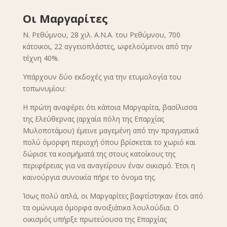
Οι Μαργαρίτες
Ν. Ρεθύμνου, 28 χιλ. Α.Ν.Α. του Ρεθύμνου, 700
κάτοικοι, 22 αγγειοπλάστες, ωφελούμενοι από την
τέχνη 40%.
Υπάρχουν δύο εκδοχές για την ετυμολογία του
τοπωνυμίου:
Η πρώτη αναφέρει ότι κάποια Μαργαρίτα, βασίλισσα
της Ελεύθερνας (αρχαία πόλη της Επαρχίας
Μυλοποτάμου) έμεινε μαγεμένη από την πραγματικά
πολύ όμορφη περιοχή όπου βρίσκεται το χωριό και
δώρισε τα κοσμήματά της στους κατοίκους της
περιφέρειας για να αναγείρουν έναν οικισμό. Έτσι η
καινούργια συνοικία πήρε το όνομα της.
Ίσως πολύ απλά, οι Μαργαρίτες βαφτίστηκαν έτσι από
τα ομώνυμα όμορφα ανοιξιάτικα λουλούδια. Ο
οικισμός υπήρξε πρωτεύουσα της Επαρχίας