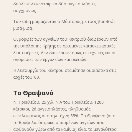
δούλευαν συνεταιρικά δύο αγγειοπλάστες
συγχρόνως.
Τα κέρδη μοιράζονταν ο Μάστορας με τους βοηθούς
μισά-μισά.
Οι μορφές των αγγείων του Κεντριού διαφέρουν από
της υπόλοιπης Κρήτης σε ορισμένες κατασκευαστικές
λεπτομέρειες. Δεν διαφέρουν όμως οι τεχνικές και οι
ονομασίες των εργαλείων και σκευών.
Η λειτουργία του κέντρου σταμάτησε ουσιαστικά στις
αρχές του ’60.
Το Θραψανό
Ν. Ηρακλείου, 25 χιλ. Ν.Α του Ηρακλείου. 1200
κάτοικοι, 26 αγγειοπλάστες, πληθυσμός
ωφελούμενος από την τέχνη 55%. Το Θραψανό (από
το θράψαλα: όστρακα σπασμένων αγγείων που
αφθονούν γύρω από τα καμίνια) είναι το μεγαλύτερο