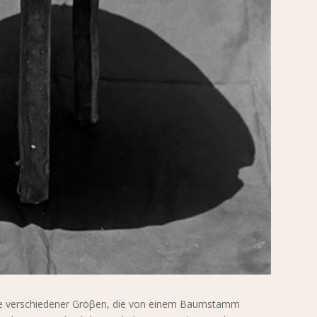
sche verschiedener Gröβen, die von einem Baumstamm