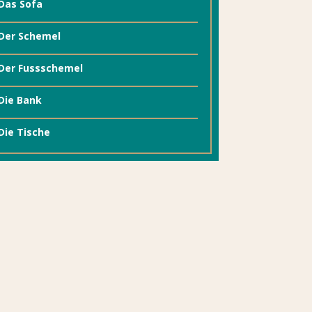
Das Sofa
Der Schemel
Der Fussschemel
Die Bank
Die Tische