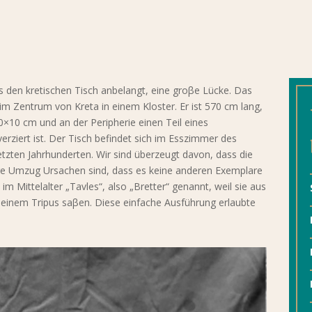
as den kretischen Tisch anbelangt, eine groβe Lücke. Das
h im Zentrum von Kreta in einem Kloster. Er ist 570 cm lang,
0×10 cm und an der Peripherie einen Teil eines
rziert ist. Der Tisch befindet sich im Esszimmer des
etzten Jahrhunderten. Wir sind überzeugt davon, dass die
fige Umzug Ursachen sind, dass es keine anderen Exemplare
m Mittelalter „Tavles“, also „Bretter“ genannt, weil sie aus
f einem Tripus saβen. Diese einfache Ausführung erlaubte