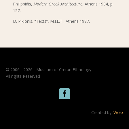
Philippidis,
Modern Greek Architecture
, Athens 1984, p.
157.
D. Pikionis, “Texts”, Μ.Ι.Ε.Τ., Athens 1987.
© 2006 - 2026 - Museum of Cretan Ethnology
All rights Reserved

Created by
iWorx