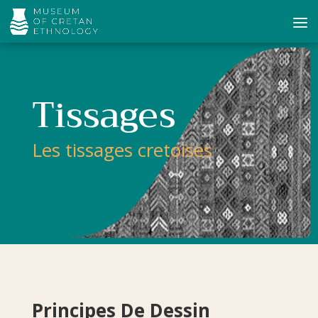
Tissages
Les tissages cretoises
Principes De Dessin