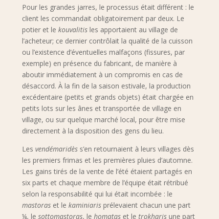
Pour les grandes jarres, le processus était différent : le
client les commandait obligatoirement par deux. Le
potier et le
kouvalitis
les apportaient au village de
l’acheteur; ce dernier contrôlait la qualité de la cuisson
ou l’existence d’éventuelles malfaçons (fissures, par
exemple) en présence du fabricant, de manière à
aboutir immédiatement à un compromis en cas de
désaccord. À la fin de la saison estivale, la production
excédentaire (petits et grands objets) était chargée en
petits lots sur les ânes et transportée de village en
village, ou sur quelque marché local, pour être mise
directement à la disposition des gens du lieu.
Les
vendémaridès
s’en retournaient à leurs villages dès
les premiers frimas et les premières pluies d’automne.
Les gains tirés de la vente de l’été étaient partagés en
six parts et chaque membre de l’équipe était rétribué
selon la responsabilité qui lui était incombée : le
mastoras
et le
kaminiaris
prélevaient chacun une part
¼, le
sottomastoras
, le
homatas
et le
trokharis
une part